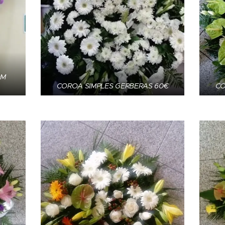
OM
COROA SIMPLES GERBERAS 60€
CO