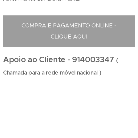
COMPRA E PAGAMENTO ONLINE -
CLIQUE AQUI
Apoio ao Cliente - 914003347
(
Chamada para a rede móvel nacional )
Floristas em Oliveira do Douro - Compra e Distribuição de Flores online - Entrega de flores ao
domicilio - Entrega na zona centro , Entregas ao domicilio , Florista em Oliveira do Douro ,
Florista localizada em Oliveira do Douro , Florista situada em Oliveira do Douro Portugal ,
Florista Oliveira do Douro , entrega de coroas de funeral , entregas ao domicilio , entregas no
cemitério , entrega no tanatório , entrega na igreja , entrega na casa mortuária , entregas
na maternidade , entrega no hospital , entrega de ramos de flores , entregas de palmas ,