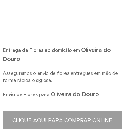
A nossa florista local em oliveira do douro entrega flores , palmas e coroas
de flores na Igreja Paroquial de Oliveira do Douro Santa Eulália e Igreja de
Nossa Senhora da Conceição em Gervide
Oliveira do
Entrega de Flores ao domicílio em
Douro
Asseguramos o envio de flores entregues em mão de
forma rápida e sigilosa.
Oliveira do Douro
Envio de Flores para
CLIQUE AQUI PARA COMPRAR ONLINE