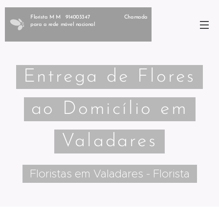
Florista M M 914003347 Chamada
para a rede móvel nacional
Entrega de Flores
ao Domicílio em
Valadares
Floristas em Valadares - Florista