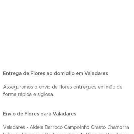
Florista local em valadares com serviço de entrega de flores ao domicilio em
2 horas . A nossa loja local em valadares perto de tudo entrega de forma
rápida ramo de flores , coroa de flores na igreja no funeral e velorios , flores ,
palmas . Entrega de coroas de flores em funerais diretamente na Igreja
Paroquial de Valadares Igreja do Divino Salvador e Capela do Divino Salvador
. Ligue para o nosso numero 914003347
Entrega de Flores ao domicílio em Valadares
Asseguramos o envio de flores entregues em mão de
forma rápida e sigilosa.
Envio de Flores para Valadares
Valadares - Aldeia Barroco Campolinho Crasto Chamorra