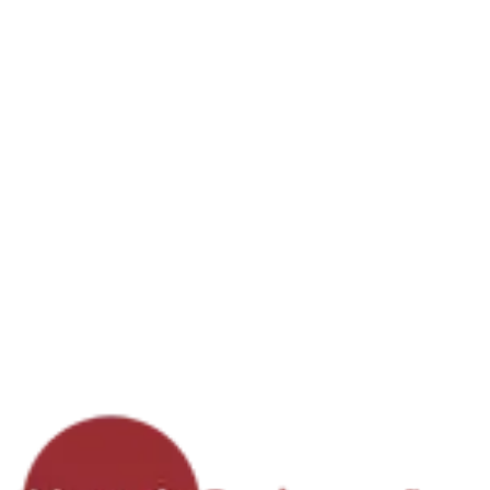
Arcozelo , Avintes , Canelas , Canidelo , Carvalhos, Grijo e Sermonde ,
Gulpilhares e Valadares , Madalena , Mafamude e Vilar do Paraiso ,
Oliveira do Douro , Pedroso e Seixezelo , Sandim , Olival , Lever ,
Crestuma , Santa Marinha , São Pedro da Afurada , São Felix da Marinha ,
Serzedo , Perosinho , Vilar de Andorinho , Santo Ovideo , Avenida da
Republica , Centro de Gaia , Zona de Vila Nova de Gaia , Florista
localizada em Vila Nova de Gaia, Entregas ao Domicilio de ramos
buques coroas em funeral diretamente em igrejas e velórios