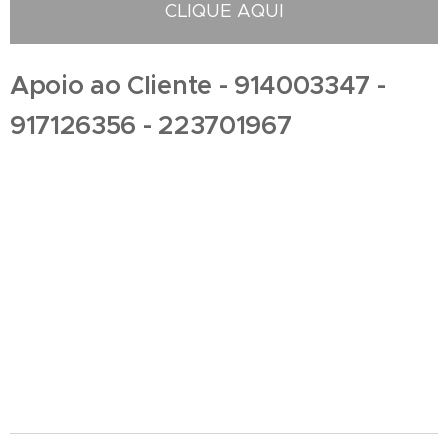
CLIQUE AQUI
Apoio ao Cliente - 914003347 -
917126356 - 223701967
Floristas em Vilar de Andorinho - Compra e Distribuição de Flores online - Entrega de flores
ao domicilio - Entrega na zona centro , Entregas ao domicilio , Florista em Vilar de Andorinho ,
Florista localizada em Vilar de Andorinho , Florista situada em Vilar de Andorinho Portugal ,
Florista Vilar de Andorinho , entrega de coroas de funeral , entregas ao domicilio , entregas
no cemitério , entrega no tanatório , entrega na igreja , entrega na casa mortuária ,
entregas na maternidade , entrega no hospital , entrega de ramos de flores , entregas de
palmas , entrega de palmas , entrega de coroa de flores , entrega de ramos de flores ,
ramos de funeral , entrega ao domicilio , loja online , perto da igreja