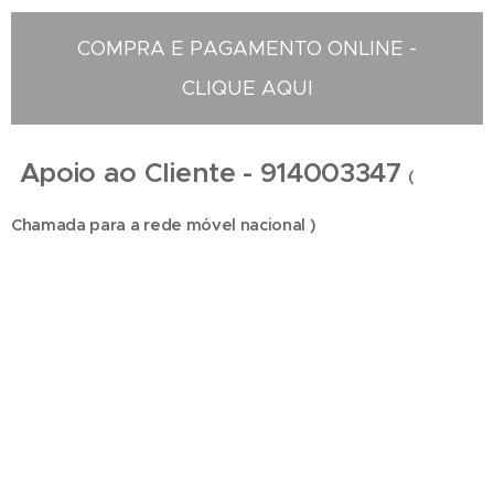
COMPRA E PAGAMENTO ONLINE -
CLIQUE AQUI
Apoio ao Cliente - 914003347
(
Chamada para a rede móvel nacional )
Floristas em São Pedro da Afurada - Compra e Distribuição de Flores online - Entrega de
flores ao domicilio - Entrega na zona centro , Entregas ao domicilio , Florista em São Pedro da
Afurada , Florista localizada em São Pedro da Afurada , Florista situada em São Pedro da
Afurada Portugal , Florista São Pedro da Afurada , entrega de coroas de funeral , entregas ao
domicilio , entregas no cemitério , entrega no tanatório , entrega na igreja , entrega na casa
mortuária , entregas na maternidade , entrega no hospital , entrega de ramos de flores ,
entregas de palmas , entrega de palmas , entrega de coroa de flores , entrega de ramos de
flores , ramos de funeral , entrega ao domicilio , loja online , perto da igreja