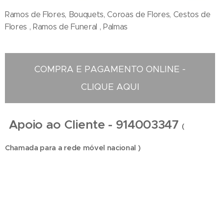
Ramos de Flores, Bouquets, Coroas de Flores, Cestos de
Flores , Ramos de Funeral , Palmas
COMPRA E PAGAMENTO ONLINE -
CLIQUE AQUI
Apoio ao Cliente - 914003347
(
Chamada para a rede móvel nacional )
Floristas em São Félix da Marinha - Compra e Distribuição de Flores online - Entrega de
flores ao domicilio - Entrega na zona centro , Entregas ao domicilio , Florista em São Félix da
Marinha , Florista localizada em São Félix da Marinha , Florista situada em São Félix da
Marinha Portugal , Florista São Félix da Marinha , entrega de coroas de funeral , entregas ao