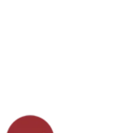
Arcozelo , Avintes , Canelas , Canidelo , Carvalhos, Grijo e Sermonde ,
Gulpilhares e Valadares , Madalena , Mafamude e Vilar do Paraiso ,
Oliveira do Douro , Pedroso e Seixezelo , Sandim , Olival , Lever ,
Crestuma , Santa Marinha , São Pedro da Afurada , São Felix da Marinha ,
Serzedo , Perosinho , Vilar de Andorinho , Santo Ovideo , Avenida da
Republica , Centro de Gaia , Zona de Vila Nova de Gaia , Florista
localizada em Vila Nova de Gaia, Entregas ao Domicilio de ramos
buques coroas em funeral diretamente em igrejas e velórios